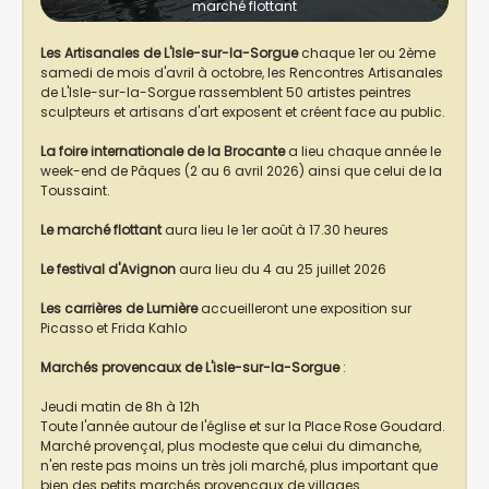
marché flottant
Les Artisanales de L'Isle-sur-la-Sorgue
chaque 1er ou 2ème
samedi de mois d'avril à octobre, les Rencontres Artisanales
de L'Isle-sur-la-Sorgue rassemblent 50 artistes peintres
sculpteurs et artisans d'art exposent et créent face au public.
La foire internationale de la Brocante
a lieu chaque année le
week-end de Pâques (2 au 6 avril 2026) ainsi que celui de la
Toussaint.
Le marché flottant
aura lieu le 1er août à 17.30 heures
Le festival d'Avignon
aura lieu du 4 au 25 juillet 2026
Les carrières de Lumière
accueilleront une exposition sur
Picasso et Frida Kahlo
Marchés provencaux de L'isle-sur-la-Sorgue
:
Jeudi matin de 8h à 12h
Toute l'année autour de l'église et sur la Place Rose Goudard.
Marché provençal, plus modeste que celui du dimanche,
n'en reste pas moins un très joli marché, plus important que
bien des petits marchés provençaux de villages