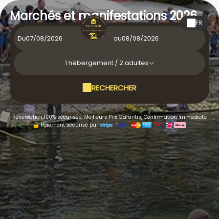
Marchés et manifestations 2026
FR
Du
au
1
hébergement /
2
adultes
RECHERCHER
Réservation 100% sécurisée, Meilleurs Prix Garantis, Confirmation Immédiate
Paiement sécurisé par