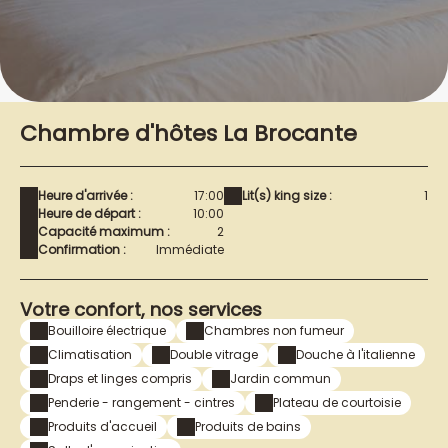
Chambre d'hôtes La Brocante
Heure d'arrivée :
17:00
Lit(s) king size :
1
Heure de départ :
10:00
Capacité maximum :
2
Confirmation :
Immédiate
Votre confort, nos services
Bouilloire électrique
Chambres non fumeur
Climatisation
Double vitrage
Douche à l'italienne
Draps et linges compris
Jardin commun
Penderie - rangement - cintres
Plateau de courtoisie
Produits d'accueil
Produits de bains