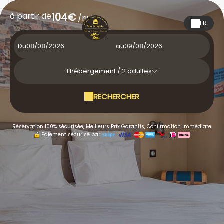
à partir de
104€
/nuit
FR
Du
au
1
hébergement /
2
adultes
RECHERCHER
Réservation 100% sécurisée, Meilleurs Prix Garantis, Confirmation Immédiate
Paiement sécurisé par