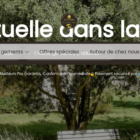
tuelle dans la
rgements
Offres spéciales
Autour de chez nous
1
hébergement /
2
adultes
 Meilleurs Prix Garantis, Confirmation Immédiate
Paiement sécurisé par