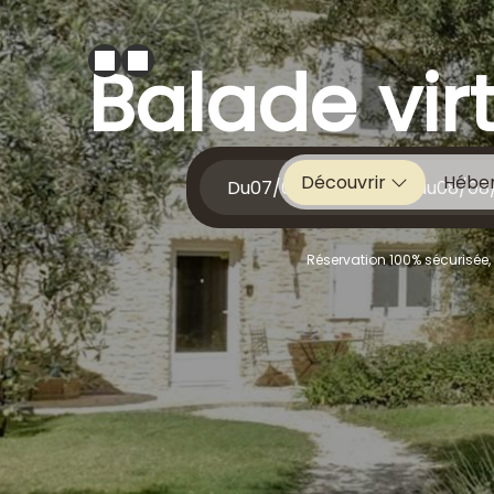
Balade vir
Découvrir
Hébe
Du
au
Réservation 100% sécurisée,