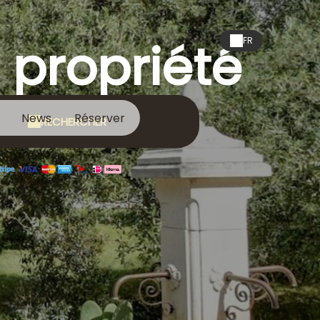
 propriété
FR
News
Réserver
RECHERCHER