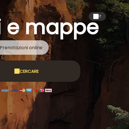
ni e mappe
IT
Prenotazioni online
CERCARE
a