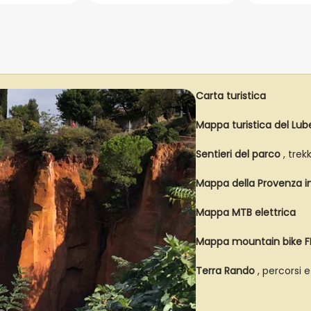
Carta turistica
Mappa turistica del Lub
Sentieri del parco
, trek
Mappa della Provenza in
Mappa MTB elettrica
Mappa mountain bike 
Terra Rando
, percorsi 