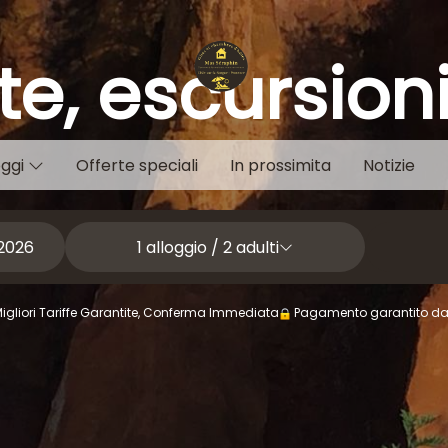
te, escursio
oggi
Offerte speciali
In prossimita
Notizie
1
alloggio /
2
adulti
Migliori Tariffe Garantite, Conferma Immediata
Pagamento garantito d