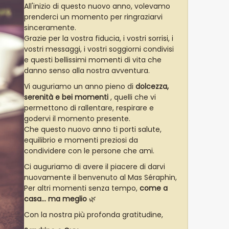
All'inizio di questo nuovo anno, volevamo
prenderci un momento per ringraziarvi
sinceramente.
Grazie per la vostra fiducia, i vostri sorrisi, i
vostri messaggi, i vostri soggiorni condivisi
e questi bellissimi momenti di vita che
danno senso alla nostra avventura.
Vi auguriamo un anno pieno di
dolcezza,
serenità e bei momenti
, quelli che vi
permettono di rallentare, respirare e
godervi il momento presente.
Che questo nuovo anno ti porti salute,
equilibrio e momenti preziosi da
condividere con le persone che ami.
Ci auguriamo di avere il piacere di darvi
nuovamente il benvenuto al Mas Séraphin,
Per altri momenti senza tempo,
come a
casa… ma meglio
🌿
Con la nostra più profonda gratitudine,