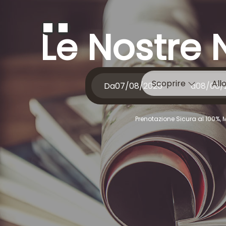
Le Nostre N
Scoprire
All
Da
a
Prenotazione Sicura al 100%, 