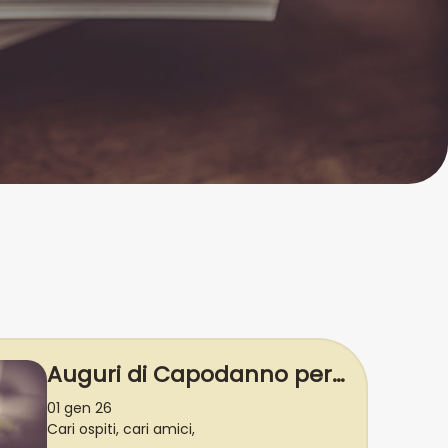
Auguri di Capodanno per
il 2026
01 gen 26
Cari ospiti, cari amici,