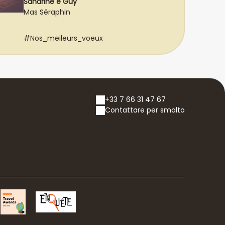
Sandrine e Guy
Mas Séraphin
#Nos_meileurs_voeux
+33 7 66 31 47 67
Contattare per smalto