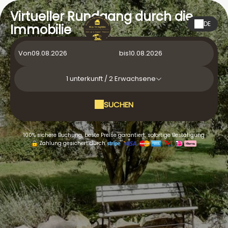
Virtueller Rundgang durch die
DE
Immobilie
Von
bis
1
unterkunft /
2
Erwachsene
SUCHEN
100% sichere Buchung, beste Preise garantiert, sofortige Bestätigung
Zahlung gesichert durch