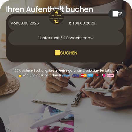
Ihren Aufenthalt buchen
DE
Von
bis
1
unterkunft /
2
Erwachsene
SUCHEN
100% sichere Buchung, beste Preise garantiert, sofortige Bestätigung
Zahlung gesichert durch