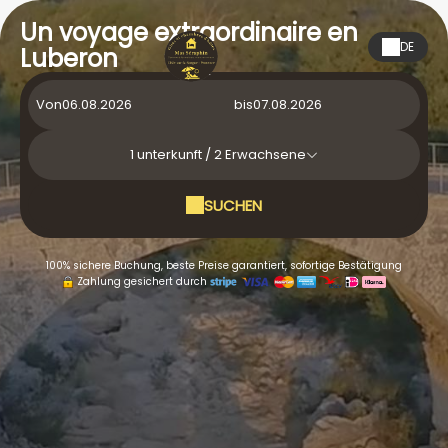
Un voyage extraordinaire en
DE
Luberon
Von
bis
1
unterkunft /
2
Erwachsene
SUCHEN
100% sichere Buchung, beste Preise garantiert, sofortige Bestätigung
Zahlung gesichert durch