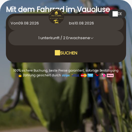
Mit dem Fahrrad im Vaucluse
DE
Von
bis
1
unterkunft /
2
Erwachsene
SUCHEN
100% sichere Buchung, beste Preise garantiert, sofortige Bestätigung
Zahlung gesichert durch