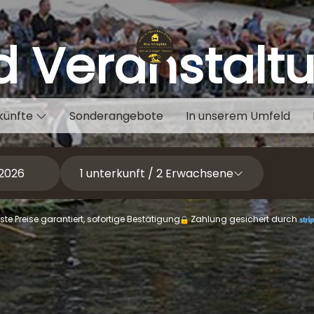
d Veranstalt
künfte
Sonderangebote
In unserem Umfeld
1
unterkunft /
2
Erwachsene
te Preise garantiert, sofortige Bestätigung
Zahlung gesichert durch