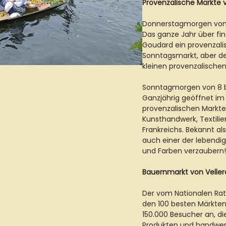
Provenzalische Märkte v
Donnerstagmorgen von 8
Das ganze Jahr über fi
Goudard ein provenzalis
Sonntagsmarkt, aber de
kleinen provenzalischen
Sonntagmorgen von 8 bi
Ganzjährig geöffnet im
provenzalischen Markte
Kunsthandwerk, Textili
Frankreichs. Bekannt al
auch einer der lebendig
und Farben verzaubern
Bauernmarkt von Velle
Der vom Nationalen Rat
den 100 besten Märkten 
150.000 Besucher an, d
Produkten und handwer