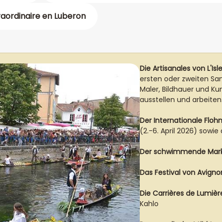
aordinaire en Luberon
Die Artisanales von L'Is
ersten oder zweiten Sam
Maler, Bildhauer und K
ausstellen und arbeiten
Der Internationale Floh
(2.-6. April 2026) sowi
Der schwimmende Mar
Das Festival von Avigno
Die Carrières de Lumièr
Kahlo