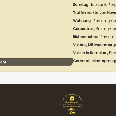
Sonntag
: Isle sur la So
Trüffelmärkte von Nov
Wohnung
, Samstagmo
Carpentras
, Freitagmo
Richerenches
, Samsta
Valréas, Mittwochmorg
Vaison la Romaine
, Di
Camaret
, Montagmor
tant