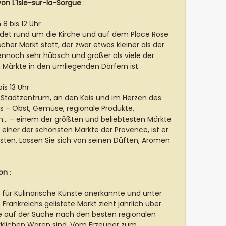
on L'Isle-sur-la-Sorgue
:
 bis 12 Uhr
ndet rund um die Kirche und auf dem Place Rose
cher Markt statt, der zwar etwas kleiner als der
nnoch sehr hübsch und größer als viele der
 Märkte in den umliegenden Dörfern ist.
s 13 Uhr
 Stadtzentrum, an den Kais und im Herzen des
s – Obst, Gemüse, regionale Produkte,
en… – einem der größten und beliebtesten Märkte
s einer der schönsten Märkte der Provence, ist er
sten. Lassen Sie sich von seinen Düften, Aromen
!
ron
:
 für Kulinarische Künste anerkannte und unter
Frankreichs gelistete Markt zieht jährlich über
ie auf der Suche nach den besten regionalen
klichen Waren sind. Vom Erzeuger zum