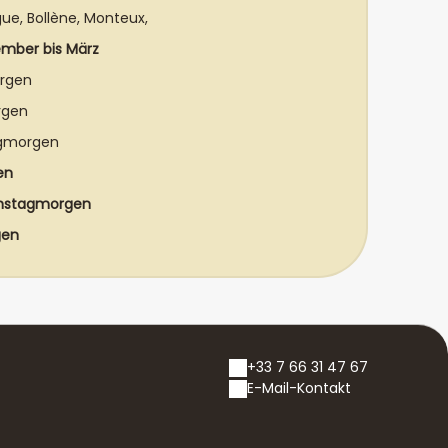
rgue, Bollène, Monteux,
ember bis März
rgen
rgen
gmorgen
en
enstagmorgen
gen
+33 7 66 31 47 67
E-Mail-Kontakt