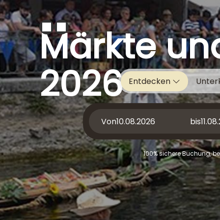
Märkte un
2026
Entdecken
Unter
Von
bis
100% sichere Buchung, bes