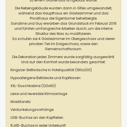
zu einem Gästehaus umgebaut wurde.
Die Nebengebäude wurden dann in Gîtes umgewandelt,
während das Haupthaus ein Gästezimmer und das
Privathaus der Eigentümer beherbergte.
Sandrine und Guy erwarben das Grundstück im Februar 2019
und führten umfangreiche Arbeiten durch, um die interne
Struktur des Mas zu modifizieren.
So schufen sie 4 Gästezimmer im Obergeschoss und deren
privaten Teil im Erdgeschoss, sowie den
Gemeinschaftsraum.
Die Dekoration jedes Zimmers wurde sorgfältig ausgewählt.
Und auf den Komfort wurde besonders geachtet:
Kingsize-Bettwäsche in Hotelqualität (180x200)
Hypoallergene Bettdecke und Kopfkissen
XXL-Duschkabine (120x90)
Leise und reversible Klimaanlage
Moskitonetz
Verdunkelungsvorhänge
USB-Buchse an den Kopfteilen
RJ45-Buchse in jeder Unterkunft