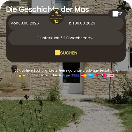
Die Geschichte der Mas
DE
Von
bis
1
unterkunft /
2
Erwachsene
SUCHEN
100% sichere Buchung, beste Preise garantiert, sofortige Bestätigung
Zahlung gesichert durch