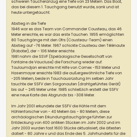
schweren Taucheranzug eine Tiefe von 23 Metern. Das Boot,
das bei diesem 1. Tauchgang benutzt wurde, sank und ist
heute untergetaucht.
Abstieg in die Tiefe
1946 war es das Team von Commander Cousteau, das 46
Meter erreichte, es war das erste Tauchen. 1955 ermöglichten
80 Tauchgänge mit den Ofrs (Cousteau-Team) einen
Abstieg auf -76 Meter. 1967 schickte Cousteau den Télénaute
(Roboter), der – 106 Meter erreichte.
1981 nahm die SSVF (Speläologische Gesellschaft von
Fontaine de Vaucluse) die Forschung wieder auf.
Touloumdjan erreichte mit Hilfe von Comex -153 Meter und
Hasenmayer erreichte 1983 die außergewöhnliche Tiefe von
-205 Metern, beide in Tauchausrüstung.Im selben Jahr
tauchte der SSFV den Sorgonauten (drahtgeführtes Gerät)
bis auf – 245 Meter unter. 1985 schließlich erstellt der SSFV
eine neue Karte des Abgrunds bis -308 Meter.
Im Jahr 2001 erkundete der SSFV die Höhle mit dem
Höhlenforscher von - 40 Metern bis - 80 Metern, diese
archäologischen Erkundungstauchgänge führten zur
Entdeckung von 400 antiken Stücken im Jahr 2002 und im
Jahr 2003 wurden fast 1600 Stücke aktualisiert, die ältesten
datiert - 80 Jahre v und das Ende des 5. Jahrhunderts für die