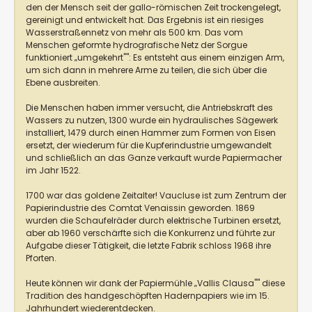
den der Mensch seit der gallo-römischen Zeit trockengelegt,
gereinigt und entwickelt hat. Das Ergebnis ist ein riesiges
Wasserstraßennetz von mehr als 500 km. Das vom
Menschen geformte hydrografische Netz der Sorgue
funktioniert „umgekehrt"": Es entsteht aus einem einzigen Arm,
um sich dann in mehrere Arme zu teilen, die sich über die
Ebene ausbreiten.
Die Menschen haben immer versucht, die Antriebskraft des
Wassers zu nutzen, 1300 wurde ein hydraulisches Sägewerk
installiert, 1479 durch einen Hammer zum Formen von Eisen
ersetzt, der wiederum für die Kupferindustrie umgewandelt
und schließlich an das Ganze verkauft wurde Papiermacher
im Jahr 1522.
1700 war das goldene Zeitalter! Vaucluse ist zum Zentrum der
Papierindustrie des Comtat Venaissin geworden. 1869
wurden die Schaufelräder durch elektrische Turbinen ersetzt,
aber ab 1960 verschärfte sich die Konkurrenz und führte zur
Aufgabe dieser Tätigkeit, die letzte Fabrik schloss 1968 ihre
Pforten.
Heute können wir dank der Papiermühle „Vallis Clausa"" diese
Tradition des handgeschöpften Hadernpapiers wie im 15.
Jahrhundert wiederentdecken.