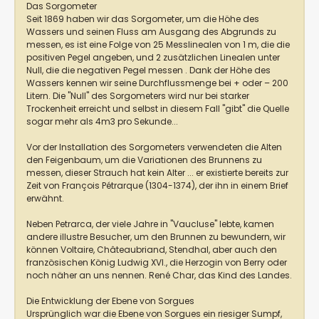
Das Sorgometer
Seit 1869 haben wir das Sorgometer, um die Höhe des
Wassers und seinen Fluss am Ausgang des Abgrunds zu
messen, es ist eine Folge von 25 Messlinealen von 1 m, die die
positiven Pegel angeben, und 2 zusätzlichen Linealen unter
Null, die die negativen Pegel messen . Dank der Höhe des
Wassers kennen wir seine Durchflussmenge bei + oder – 200
Litern. Die "Null" des Sorgometers wird nur bei starker
Trockenheit erreicht und selbst in diesem Fall "gibt" die Quelle
sogar mehr als 4m3 pro Sekunde...
Vor der Installation des Sorgometers verwendeten die Alten
den Feigenbaum, um die Variationen des Brunnens zu
messen, dieser Strauch hat kein Alter ... er existierte bereits zur
Zeit von François Pétrarque (1304-1374), der ihn in einem Brief
erwähnt.
Neben Petrarca, der viele Jahre in "Vaucluse" lebte, kamen
andere illustre Besucher, um den Brunnen zu bewundern, wir
können Voltaire, Châteaubriand, Stendhal, aber auch den
französischen König Ludwig XVI., die Herzogin von Berry oder
noch näher an uns nennen. René Char, das Kind des Landes.
Die Entwicklung der Ebene von Sorgues
Ursprünglich war die Ebene von Sorgues ein riesiger Sumpf,