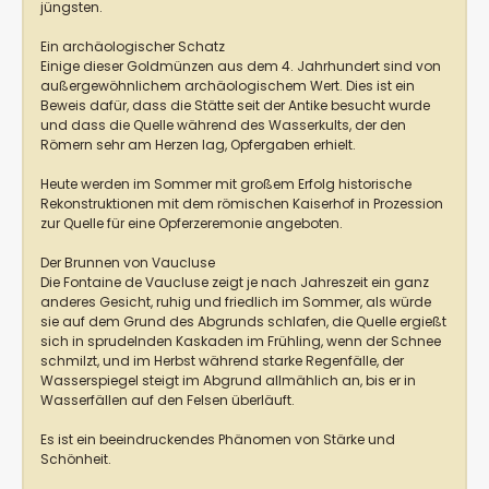
jüngsten.
Ein archäologischer Schatz
Einige dieser Goldmünzen aus dem 4. Jahrhundert sind von
außergewöhnlichem archäologischem Wert. Dies ist ein
Beweis dafür, dass die Stätte seit der Antike besucht wurde
und dass die Quelle während des Wasserkults, der den
Römern sehr am Herzen lag, Opfergaben erhielt.
Heute werden im Sommer mit großem Erfolg historische
Rekonstruktionen mit dem römischen Kaiserhof in Prozession
zur Quelle für eine Opferzeremonie angeboten.
Der Brunnen von Vaucluse
Die Fontaine de Vaucluse zeigt je nach Jahreszeit ein ganz
anderes Gesicht, ruhig und friedlich im Sommer, als würde
sie auf dem Grund des Abgrunds schlafen, die Quelle ergießt
sich in sprudelnden Kaskaden im Frühling, wenn der Schnee
schmilzt, und im Herbst während starke Regenfälle, der
Wasserspiegel steigt im Abgrund allmählich an, bis er in
Wasserfällen auf den Felsen überläuft.
Es ist ein beeindruckendes Phänomen von Stärke und
Schönheit.