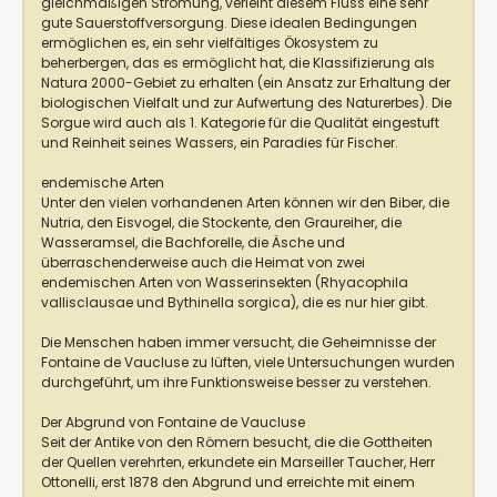
gleichmäßigen Strömung, verleiht diesem Fluss eine sehr
gute Sauerstoffversorgung. Diese idealen Bedingungen
ermöglichen es, ein sehr vielfältiges Ökosystem zu
beherbergen, das es ermöglicht hat, die Klassifizierung als
Natura 2000-Gebiet zu erhalten (ein Ansatz zur Erhaltung der
biologischen Vielfalt und zur Aufwertung des Naturerbes). Die
Sorgue wird auch als 1. Kategorie für die Qualität eingestuft
und Reinheit seines Wassers, ein Paradies für Fischer.
endemische Arten
Unter den vielen vorhandenen Arten können wir den Biber, die
Nutria, den Eisvogel, die Stockente, den Graureiher, die
Wasseramsel, die Bachforelle, die Äsche und
überraschenderweise auch die Heimat von zwei
endemischen Arten von Wasserinsekten (Rhyacophila
vallisclausae und Bythinella sorgica), die es nur hier gibt.
Die Menschen haben immer versucht, die Geheimnisse der
Fontaine de Vaucluse zu lüften, viele Untersuchungen wurden
durchgeführt, um ihre Funktionsweise besser zu verstehen.
Der Abgrund von Fontaine de Vaucluse
Seit der Antike von den Römern besucht, die die Gottheiten
der Quellen verehrten, erkundete ein Marseiller Taucher, Herr
Ottonelli, erst 1878 den Abgrund und erreichte mit einem