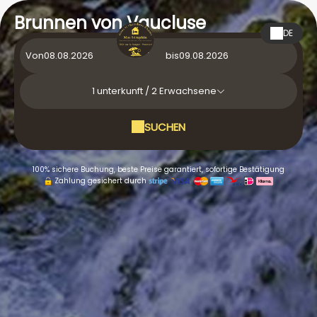
Brunnen von Vaucluse
DE
Von
bis
1
unterkunft /
2
Erwachsene
SUCHEN
100% sichere Buchung, beste Preise garantiert, sofortige Bestätigung
Zahlung gesichert durch