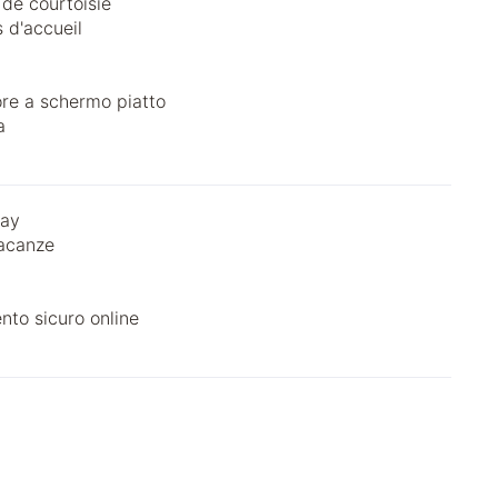
 de courtoisie
s d'accueil
ore a schermo piatto
a
Pay
acanze
to sicuro online