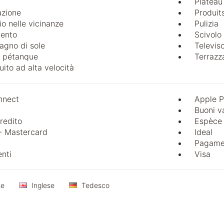
Plateau
azione
Produit
io nelle vicinanze
Pulizia
mento
Scivolo
agno di sole
Televis
e pétanque
Terrazz
uito ad alta velocità
nect
Apple 
Buoni v
redito
Espèce
- Mastercard
Ideal
Pagamen
enti
Visa
se
Inglese
Tedesco