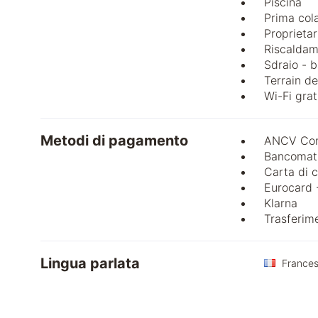
Piscina
Prima col
Proprietar
Riscalda
Sdraio - b
Terrain d
Wi-Fi grat
Metodi di pagamento
ANCV Con
Bancomat
Carta di c
Eurocard 
Klarna
Trasferim
Lingua parlata
France