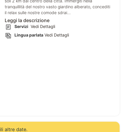
soli 2 km dal centro della città. Immergiti nella
tranquillità del nostro vasto giardino alberato, concediti
il relax sulle nostre comode sdrai...
Leggi la descrizione
Servizi
Vedi Dettagli
Lingua parlata
Vedi Dettagli
li altre date.