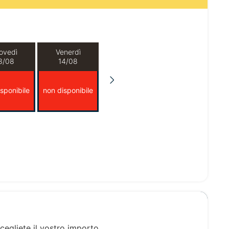
ovedì
Venerdì
3/08
14/08
sponibile
non disponibile
cegliete il vostro importo