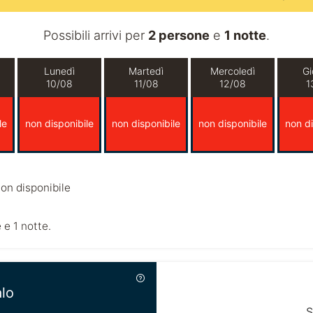
Possibili arrivi per
2 persone
e
1 notte
.
Lunedì
Martedì
Mercoledì
Gi
10/08
11/08
12/08
1
le
non disponibile
non disponibile
non disponibile
non di
on disponibile
 e 1 notte.
alo
S