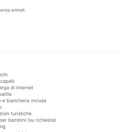
senza animali.
ochi
capelli
arga di Internet
alilla
 e biancheria incluse
o
ioni turistiche
per bambini (su richiesta)
ong