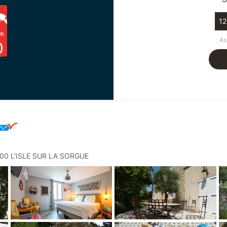
12
UR
As
0
4800 L'ISLE SUR LA SORGUE