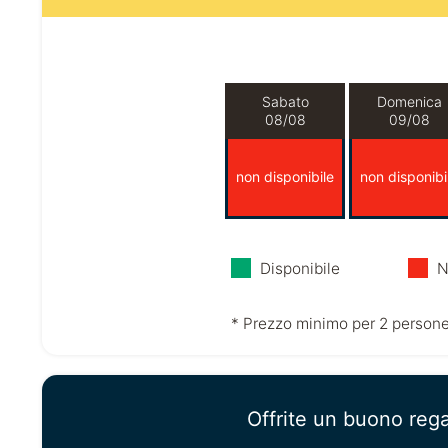
Sabato
Domenica
08/08
09/08
non disponibile
non disponibi
Disponibile
N
* Prezzo minimo per 2 persone
Offrite un buono reg