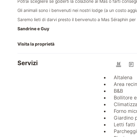
Potrai scegliere se goderti la colazione al Mas o farti conse
Gli animali sono i benvenuti nei nostri lodge (a un costo agg
Saremo lieti di darvi presto il benvenuto a Mas Séraphin per
Sandrine e Guy
Visita la proprietà
Servizi
Altalena
Area reci
B&B
Bollitore e
Climatizz
Forno mic
Giardino 
Letti fatti 
Parchegg