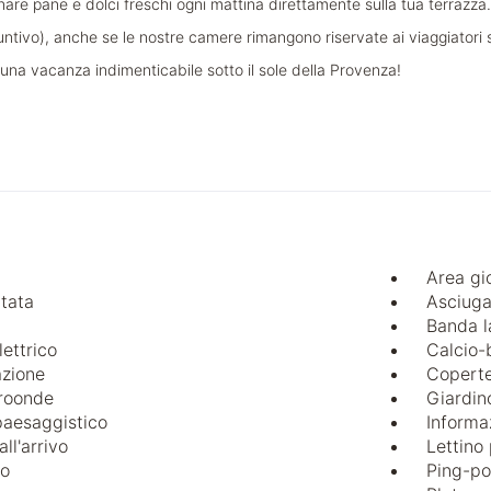
gnare pane e dolci freschi ogni mattina direttamente sulla tua terrazza.
iuntivo), anche se le nostre camere rimangono riservate ai viaggiatori 
 una vacanza indimenticabile sotto il sole della Provenza!
Area gi
ntata
Asciuga
Banda l
lettrico
Calcio-b
azione
Coperte
roonde
Giardin
paesaggistico
Informaz
all'arrivo
Lettino 
io
Ping-p